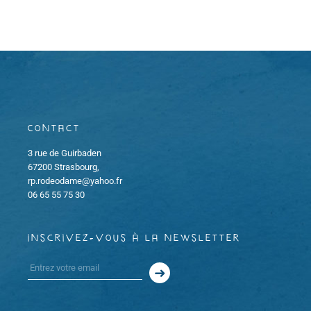
o
e
h
d
n
a
e
t
d
e
e
.
e
t
v
Contact
u
n
3 rue de Guirbaden
e
a
67200 Strasbourg,
rp.rodeodame@yahoo.fr
s
v
06 65 55 75 30
É
i
v
inscrivez-vous à la newsletter
g
è
a
n