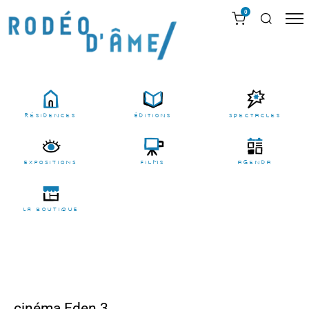
0
résidences
Éditions
Spectacles
EXPOSITIONS
films
agenda
LA BOUTIQUE
cinéma Eden 3