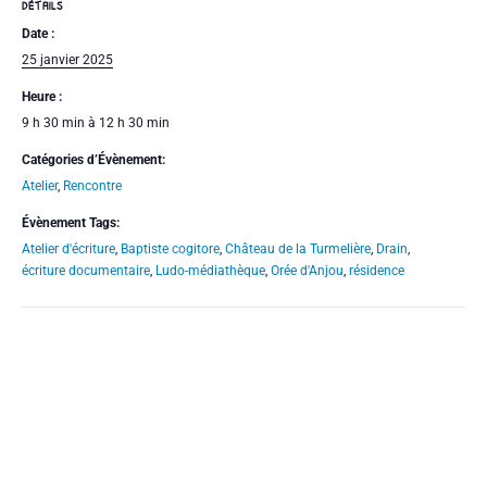
DÉTAILS
Date :
25 janvier 2025
Heure :
9 h 30 min à 12 h 30 min
Catégories d’Évènement:
Atelier
,
Rencontre
Évènement Tags:
Atelier d'écriture
,
Baptiste cogitore
,
Château de la Turmelière
,
Drain
,
écriture documentaire
,
Ludo-médiathèque
,
Orée d'Anjou
,
résidence