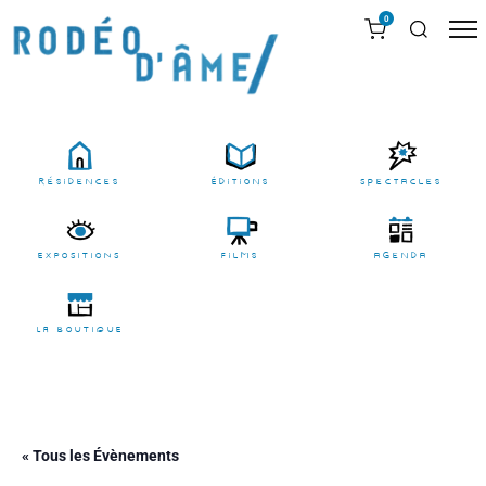
0
résidences
Éditions
Spectacles
EXPOSITIONS
films
agenda
LA BOUTIQUE
« Tous les Évènements