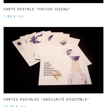
Carte postale "Nation oiseau"
1,50
€
TTC
Cartes postales "Obscurité ensemble"
12,00
€
TTC