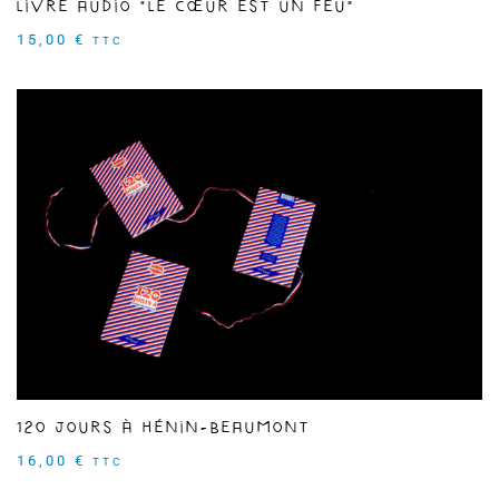
Livre audio "Le Cœur est un feu"
15,00
€
TTC
120 jours à Hénin-Beaumont
16,00
€
TTC