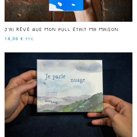
J'ai rêvé que mon pull était ma maison
14,00
€
TTC