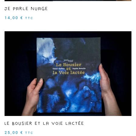
Je parle nuage
14,00
€
TTC
Le Bousier et la Voie lactée
25,00
€
TTC