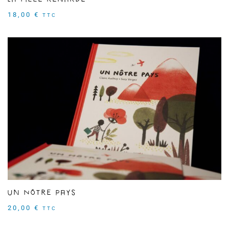
18,00
€
TTC
Un Nôtre Pays
20,00
€
TTC