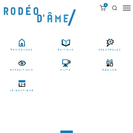
0
résidences
Éditions
Spectacles
EXPOSITIONS
films
agenda
LA BOUTIQUE