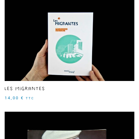
Les Migrantes
14,00
€
TTC