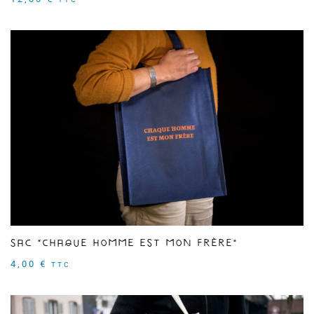
Sac "Chaque homme est mon frère"
4,00
€
TTC