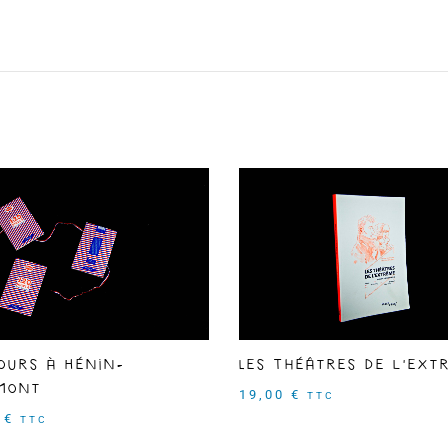
ours à Hénin-
Les Théâtres de l'ext
mont
19,00
€
TTC
0
€
TTC