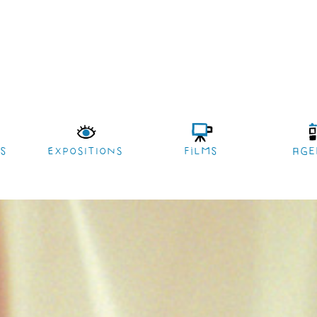
es
EXPOSITIONS
films
age