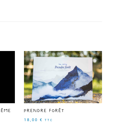
rême
Prendre forêt
18,00
€
TTC