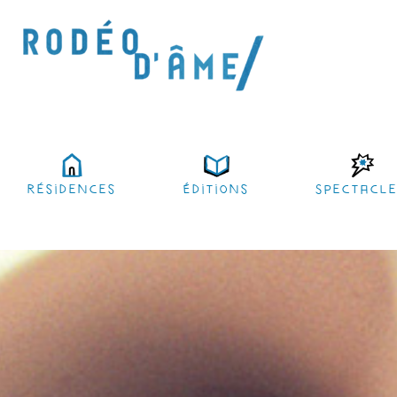
résidences
Éditions
Spectacl