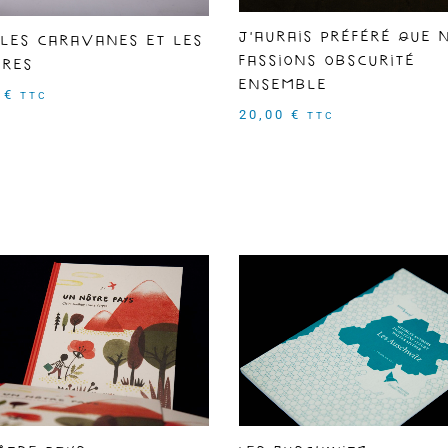
J'aurais préféré que 
 les caravanes et les
fassions obscurité
ures
ensemble
0
€
TTC
20,00
€
TTC