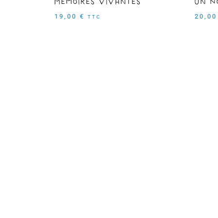
Mémoires vivantes
Un N
19,00
€
20,0
TTC
Prev
Contact
insc
new
3 rue de Guirbaden
67200 Strasbourg,
rp.rodeodame@yahoo.fr
06 65 55 75 30