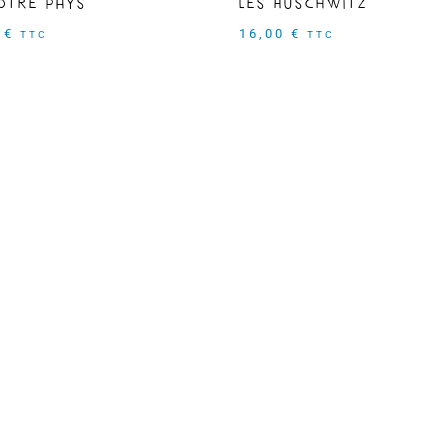
Les Auschwitz
ôtre Pays
16,00
€
0
€
TTC
TTC
retour
rivez-vous à la
suivez-nous !
sletter