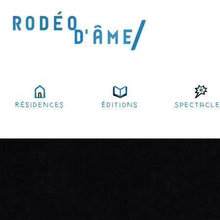
résidences
Éditions
Spectacl