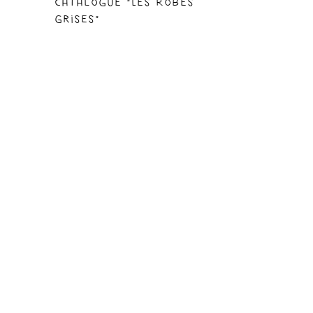
Catalogue "Les Robes
grises"
10,00
€
TTC
Next
À propos
Mentions légales et CGU
CGV
Copyright 2023 © Rodéo d’âme