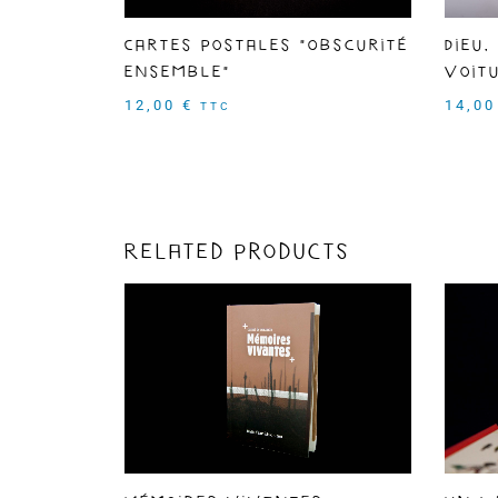
Cartes postales "Obscurité
Dieu,
ensemble"
voit
12,00
€
14,0
TTC
Related products