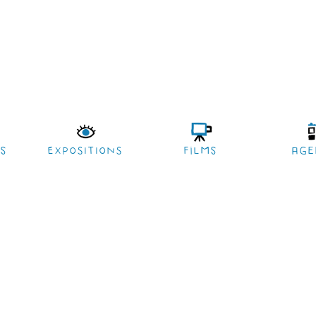
es
EXPOSITIONS
films
age