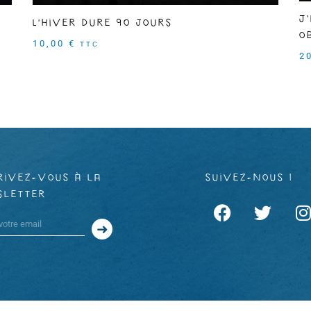
J
L'hiver dure 90 jours
o
10,00
€
TTC
2
rivez-vous à la
suivez-nous !
sletter