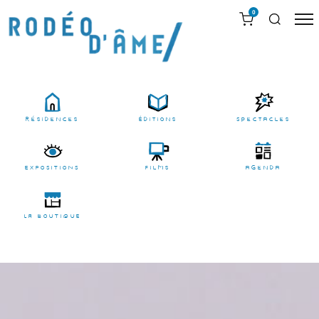
0
résidences
Éditions
Spectacles
EXPOSITIONS
films
agenda
LA BOUTIQUE