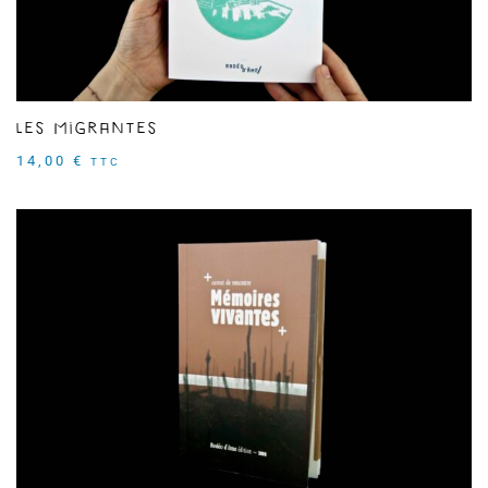
Les Migrantes
14,00
€
TTC