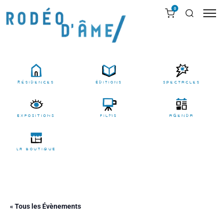
0
résidences
Éditions
Spectacles
EXPOSITIONS
films
agenda
LA BOUTIQUE
« Tous les Évènements