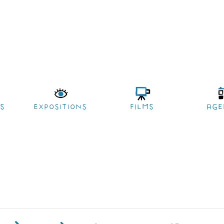
es
EXPOSITIONS
films
age