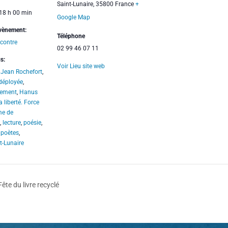
Saint-Lunaire
,
35800
France
+
 18 h 00 min
Google Map
Évènement:
Téléphone
contre
02 99 46 07 11
s:
Voir Lieu site web
l Jean Rochefort
,
déployée
,
ement
,
Hanus
a liberté. Force
me de
,
lecture
,
poésie
,
 poètes
,
t-Lunaire
ête du livre recyclé