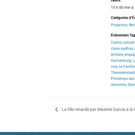
Heure :
15 h 00 min à
Catégories d’
Projection
,
Ren
Évènement Tag
Centre culture
claire audhuy
,
écriture
,
engag
Hachenburg
,
L
vive
,
Le Fantô
Theresienstadt
Printemps des
rencontre
,
Sain
La fille renarde par Maxime Garcia à la F