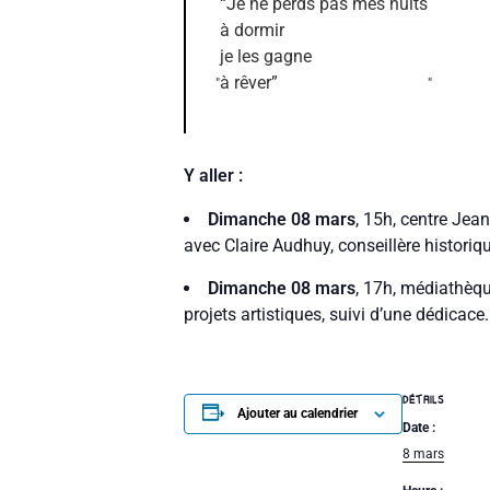
“Je ne perds pas mes nuits
à dormir
je les gagne
à rêver”
Y aller :
Dimanche 08 mars
, 15h, centre Jean
avec Claire Audhuy, conseillère historiqu
Dimanche 08 mars
, 17h, médiathèqu
projets artistiques, suivi d’une dédicace.
DÉTAILS
Ajouter au calendrier
Date :
8 mars