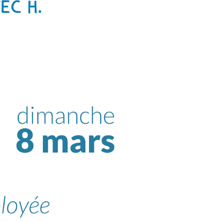
ec H.