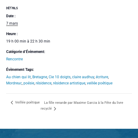
DÉTAILS
Date :
7 mars
Heure :
19 h 00 min à 22 h 30 min
Catégorie d’Évènement:
Rencontre
Évènement Tags:
Au chien qui lit
,
Bretagne
,
Cie 10 doigts
,
claire audhuy
,
écriture
,
Mordreuc
,
poésie
,
résidence
,
résidence artistique
,
veillée poétique
Veillée poétique
La fille renarde par Maxime Garcia à la Fête du livre
recyclé