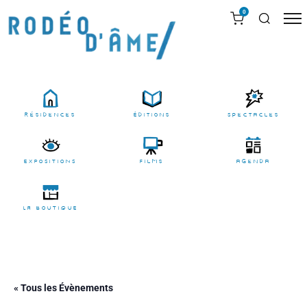
0
résidences
Éditions
Spectacles
EXPOSITIONS
films
agenda
LA BOUTIQUE
« Tous les Évènements