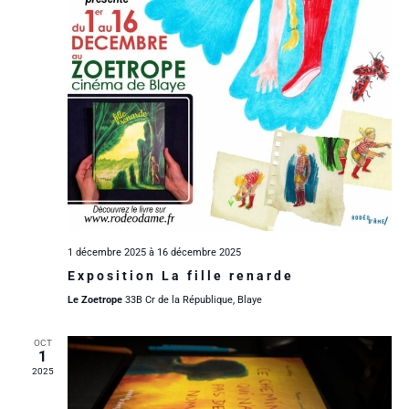
m
m
i
e
e
o
n
n
n
t
t
d
s
e
v
1 décembre 2025
à
16 décembre 2025
u
Exposition La fille renarde
Le Zoetrope
33B Cr de la République, Blaye
e
OCT
s
1
2025
É