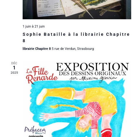
n
a
i
e
t
d
e
e
e
.
e
1 juin
à
21 juin
Sophie Bataille à la librairie Chapitre
r
t
v
8
u
d
n
librairie Chapitre 8
5 rue de Verdun, Strasbourg
e
e
a
DÉC
1
s
2025
É
v
É
v
i
v
è
g
è
n
a
n
e
e
t