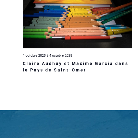
v
è
n
e
1 octobre 2025
à
4 octobre 2025
Claire Audhuy et Maxime Garcia dans
m
le Pays de Saint-Omer
e
n
t
s