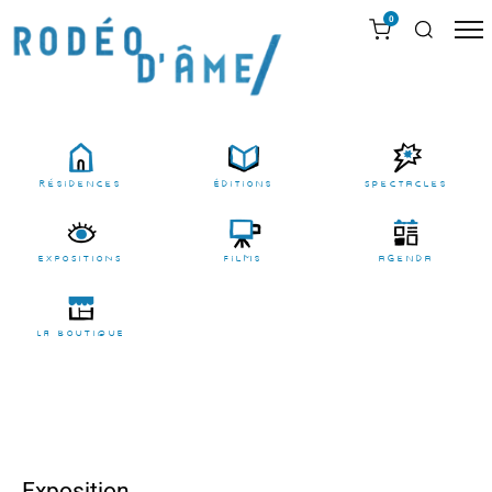
0
résidences
Éditions
Spectacles
EXPOSITIONS
films
agenda
LA BOUTIQUE
Exposition