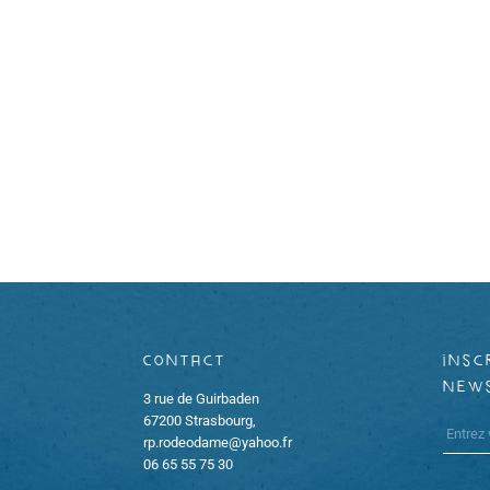
è
n
e
m
e
n
t
s
Contact
insc
new
3 rue de Guirbaden
67200 Strasbourg,
rp.rodeodame@yahoo.fr
06 65 55 75 30