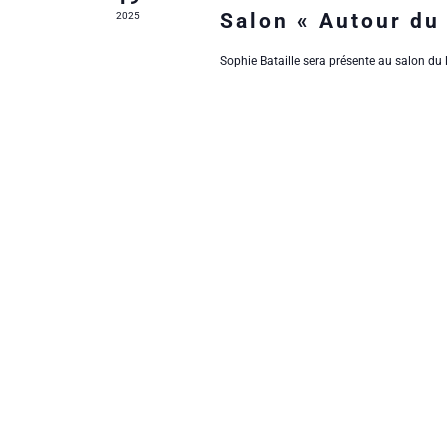
o
é
è
Salon « Autour du 
2025
.
n
n
Sophie Bataille sera présente au salon du l
d
e
e
m
v
e
u
n
e
t
s
s
É
v