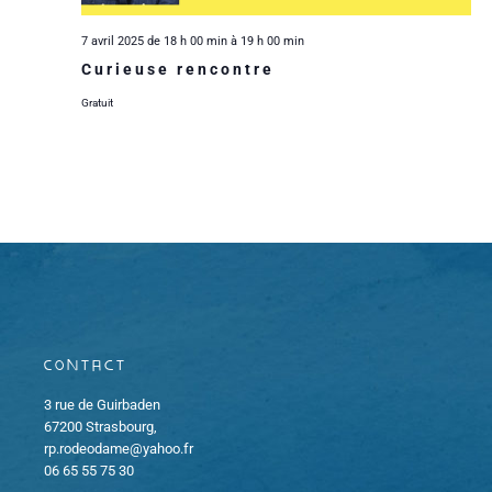
n
a
i
e
t
7 avril 2025 de 18 h 00 min
à
19 h 00 min
d
e
Curieuse rencontre
e
e
.
e
Gratuit
r
t
v
u
d
n
e
e
a
s
É
v
É
v
i
v
Contact
è
g
è
3 rue de Guirbaden
n
a
n
67200 Strasbourg,
rp.rodeodame@yahoo.fr
e
06 65 55 75 30
e
t