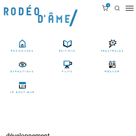
0
résidences
Éditions
Spectacles
EXPOSITIONS
films
agenda
LA BOUTIQUE
développement