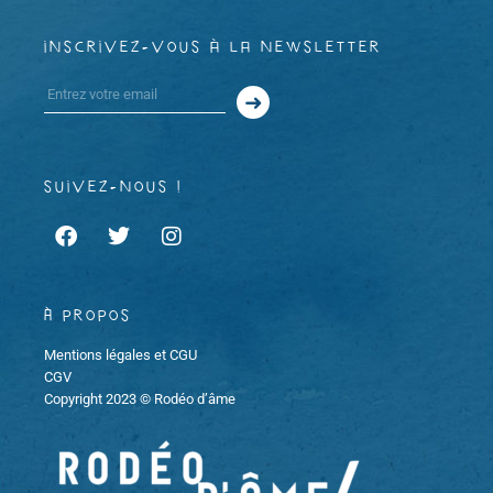
m
m
i
inscrivez-vous à la newsletter
e
e
o
n
n
n
t
t
d
suivez-nous !
s
e
v
À propos
u
Mentions légales et CGU
e
CGV
Copyright 2023 © Rodéo d’âme
s
É