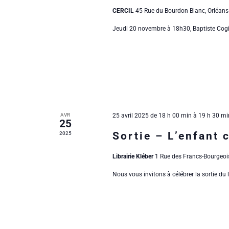
e
e
c
CERCIL
45 Rue du Bourdon Blanc, Orléans
n
d
h
a
t
e
Jeudi 20 novembre à 18h30, Baptiste Cogito
t
d
r
e
É
n
.
v
r
è
a
n
i
e
v
m
e
e
AVR
25 avril 2025 de 18 h 00 min
à
19 h 30 mi
i
n
25
r
t
Sortie – L’enfant 
2025
s
g
p
d
Librairie Kléber
1 Rue des Francs-Bourgeoi
a
a
r
e
Nous vous invitons à célébrer la sortie du l
m
t
o
É
t
i
-
v
c