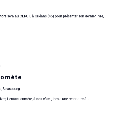
re sera au CERCIL à Orléans (45) pour présenter son dernier livre,...
n
comète
s, Strasbourg
ivre, L’enfant comète, à nos côtés, lors d’une rencontre à...