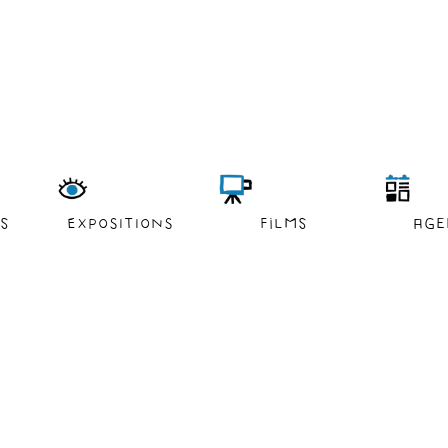
es
EXPOSITIONS
films
age