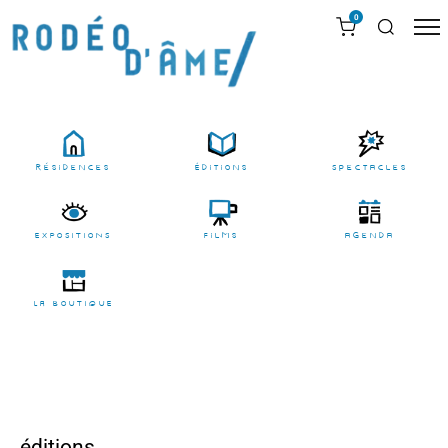
0
résidences
Éditions
Spectacles
EXPOSITIONS
films
agenda
LA BOUTIQUE
éditions