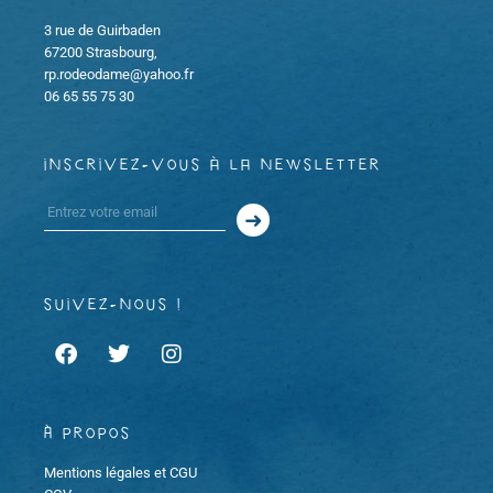
m
m
i
3 rue de Guirbaden
67200 Strasbourg,
e
rp.rodeodame@yahoo.fr
e
o
06 65 55 75 30
n
n
n
t
inscrivez-vous à la newsletter
t
d
s
e
v
suivez-nous !
u
e
s
À propos
Mentions légales et CGU
É