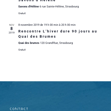
Savons d’Hélène
n
a
i
e
Savons d'Hélène
6 rue Sainte-Hélène, Strasbourg
t
d
e
Gratuit
e
e
.
e
8 novembre 2019 de 19 h 00 min
à
20 h 00 min
NOV
8
r
t
v
Rencontre L’hiver dure 90 jours au
2019
Quai des Brumes
u
d
n
Quai des brumes
120 Grand'Rue, Strasbourg
e
Gratuit
e
a
s
É
v
É
v
i
v
è
g
è
n
a
n
e
e
t
Contact