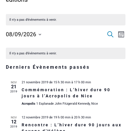
Il n’y a pas d’évènements à venir.
R
N
08/09/2026
R
M
e
o
S
c
a
i
C
e
é
h
s
e
l
Il n’y a pas d’évènements à venir.
v
r
e
a
c
c
c
h
i
Derniers Évènements passés
t
e
l
h
i
g
o
21 novembre 2019 de 15 h 30 min
à
17 h 00 min
NOV
e
e
21
n
a
Commémoration : L’hiver dure 90
2019
n
jours à l’Acropolis de Nice
n
r
e
t
Acropolis
1 Esplanade John Fitzgerald Kennedy, Nice
z
i
u
d
c
n
12 novembre 2019 de 19 h 00 min
à
20 h 30 min
NOV
12
o
e
Rencontre : L’hiver dure 90 jours aux
r
h
2019
d