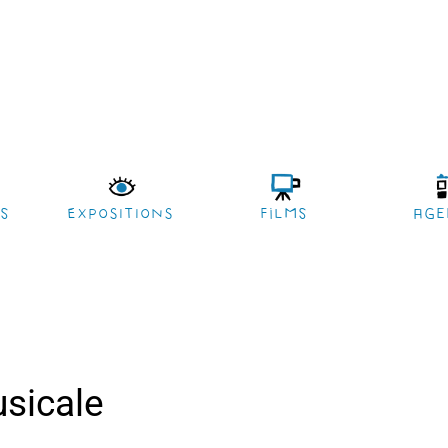
es
EXPOSITIONS
films
age
usicale