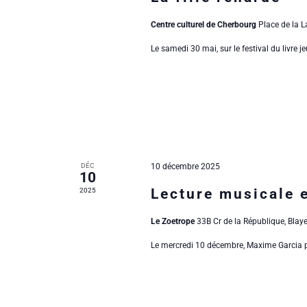
o
é
è
.
Centre culturel de Cherbourg
Place de la L
n
n
Le samedi 30 mai, sur le festival du livre j
d
e
e
m
v
e
u
n
DÉC
10 décembre 2025
10
e
Lecture musicale e
2025
t
s
Le Zoetrope
33B Cr de la République, Blay
s
É
Le mercredi 10 décembre, Maxime Garcia pro
v