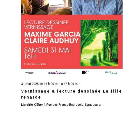
n
a
i
e
t
d
e
e
e
.
e
r
t
v
u
d
n
e
e
a
s
É
v
É
31 mai 2025 de 16 h 00 min
à
17 h 00 min
v
i
v
Vernissage & lecture dessinée La fille
renarde
è
g
è
Librairie Kléber
1 Rue des Francs-Bourgeois, Strasbourg
n
a
n
e
e
t