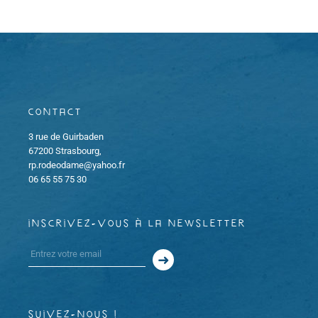
m
m
i
e
e
o
n
n
n
t
Contact
t
d
3 rue de Guirbaden
s
e
67200 Strasbourg,
rp.rodeodame@yahoo.fr
v
06 65 55 75 30
u
inscrivez-vous à la newsletter
e
s
É
suivez-nous !