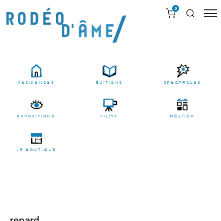
0
résidences
Éditions
Spectacles
EXPOSITIONS
films
agenda
LA BOUTIQUE
renard