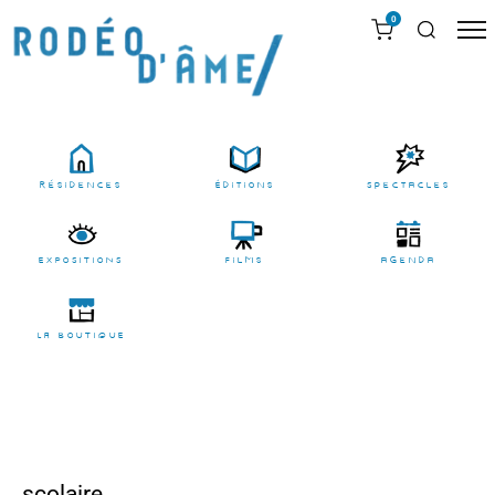
0
résidences
Éditions
Spectacles
EXPOSITIONS
films
agenda
LA BOUTIQUE
scolaire