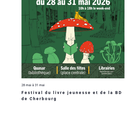
n
a
i
e
t
d
e
e
e
.
e
r
t
v
u
d
n
e
e
a
s
É
v
É
28 mai
à
31 mai
v
i
v
Festival du livre jeunesse et de la BD
de Cherbourg
è
g
è
n
a
n
e
e
t