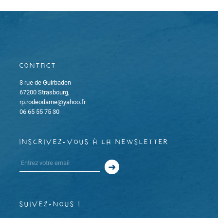
m
m
i
e
e
o
n
n
n
t
Contact
t
d
3 rue de Guirbaden
67200 Strasbourg,
s
e
rp.rodeodame@yahoo.fr
06 65 55 75 30
v
inscrivez-vous à la newsletter
u
e
s
suivez-nous !
É