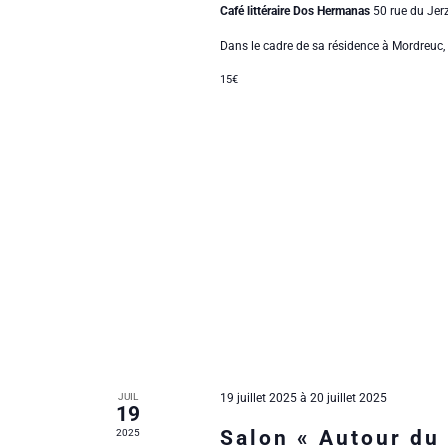
e
c
Café littéraire Dos Hermanas
50 rue du Jer
n
d
h
a
t
e
Dans le cadre de sa résidence à Mordreuc, 
t
d
r
e
15€
É
n
.
v
r
è
a
n
i
e
v
m
e
e
i
n
r
t
s
g
p
d
a
a
r
e
m
t
o
É
t
JUIL
19 juillet 2025
à
20 juillet 2025
i
-
19
v
c
Salon « Autour du 
2025
l