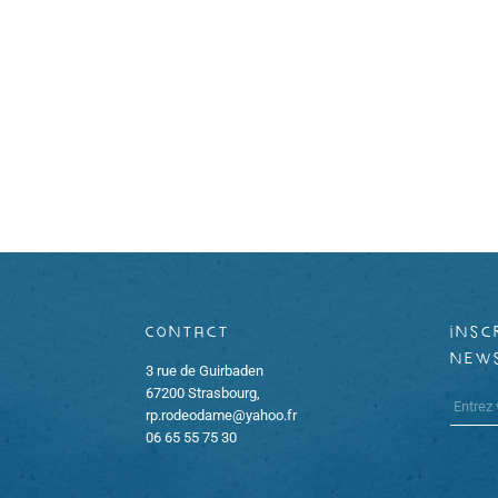
è
n
e
m
e
n
t
Contact
insc
s
new
3 rue de Guirbaden
67200 Strasbourg,
rp.rodeodame@yahoo.fr
06 65 55 75 30