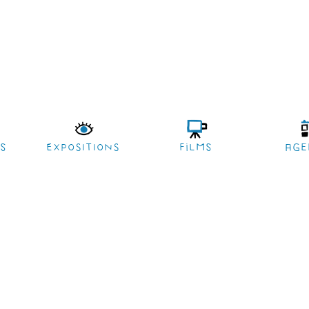
es
EXPOSITIONS
films
age