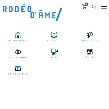
0
résidences
Éditions
Spectacles
EXPOSITIONS
films
agenda
LA BOUTIQUE