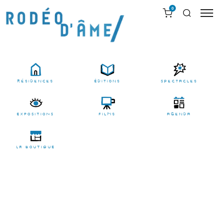
0
résidences
Éditions
Spectacles
EXPOSITIONS
films
agenda
LA BOUTIQUE