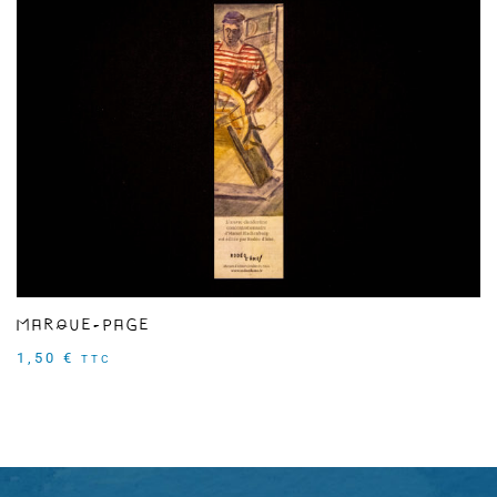
Marque-page
1,50
€
TTC