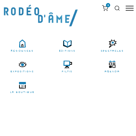
0
résidences
Éditions
Spectacles
EXPOSITIONS
films
agenda
LA BOUTIQUE