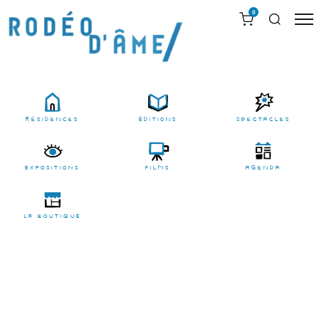
0
résidences
Éditions
Spectacles
EXPOSITIONS
films
agenda
LA BOUTIQUE