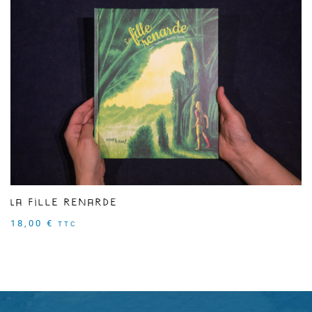
La fille renarde
18,00
€
TTC