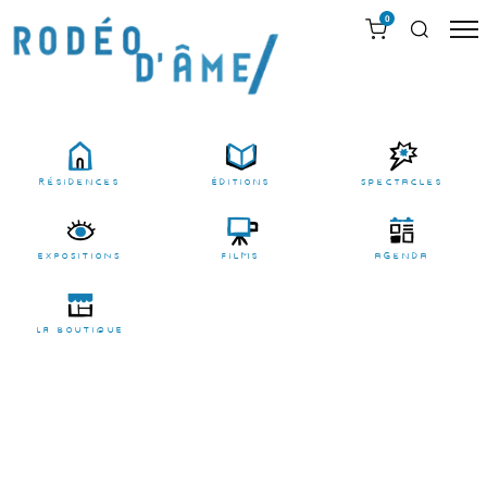
0
résidences
Éditions
Spectacles
EXPOSITIONS
films
agenda
LA BOUTIQUE