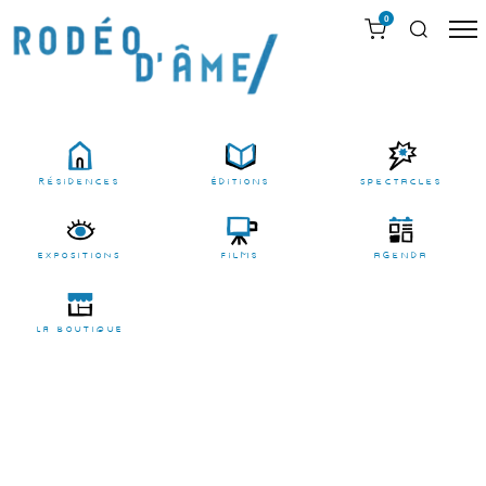
0
résidences
Éditions
Spectacles
EXPOSITIONS
films
agenda
LA BOUTIQUE