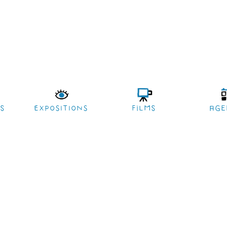
es
EXPOSITIONS
films
age