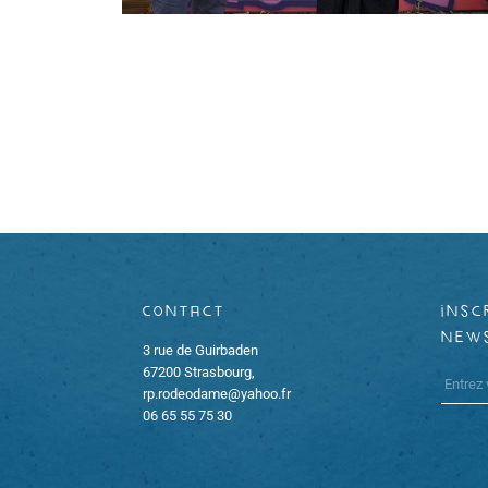
Contact
insc
new
3 rue de Guirbaden
67200 Strasbourg,
rp.rodeodame@yahoo.fr
06 65 55 75 30