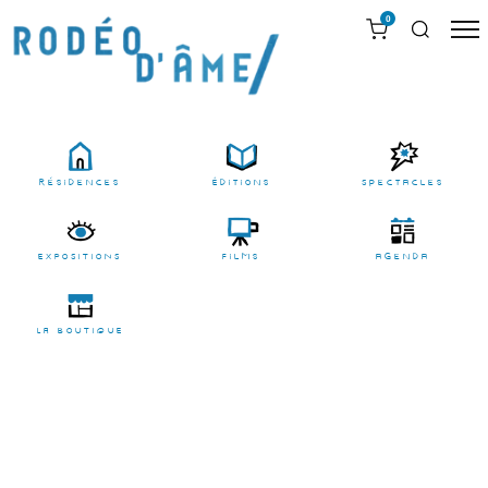
0
résidences
Éditions
Spectacles
EXPOSITIONS
films
agenda
LA BOUTIQUE