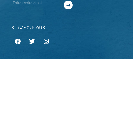
suivez-nous !
À propos
Mentions légales et CGU
CGV
Copyright 2023 © Rodéo d’âme