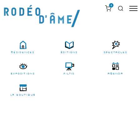
0
résidences
Éditions
Spectacles
EXPOSITIONS
films
agenda
LA BOUTIQUE