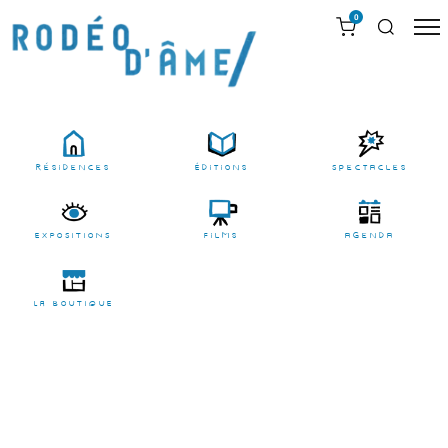
0
résidences
Éditions
Spectacles
EXPOSITIONS
films
agenda
LA BOUTIQUE