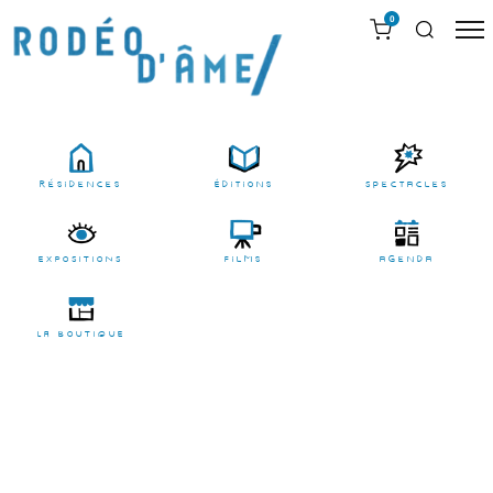
0
résidences
Éditions
Spectacles
EXPOSITIONS
films
agenda
LA BOUTIQUE