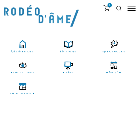
0
résidences
Éditions
Spectacles
EXPOSITIONS
films
agenda
LA BOUTIQUE