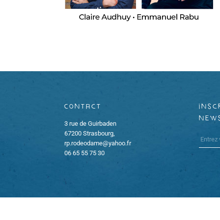
Contact
insc
new
3 rue de Guirbaden
67200 Strasbourg,
rp.rodeodame@yahoo.fr
06 65 55 75 30