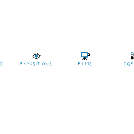
es
EXPOSITIONS
films
age