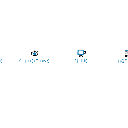
es
EXPOSITIONS
films
age