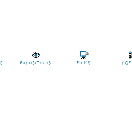
es
EXPOSITIONS
films
age