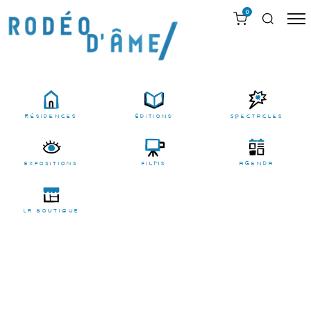
0
résidences
Éditions
Spectacles
EXPOSITIONS
films
agenda
LA BOUTIQUE