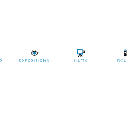
es
EXPOSITIONS
films
age