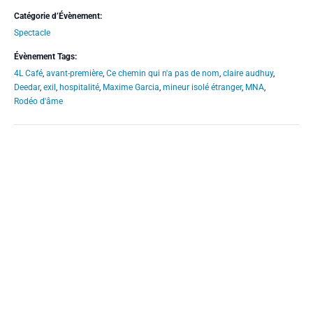
Catégorie d’Évènement:
Spectacle
Évènement Tags:
4L Café
,
avant-première
,
Ce chemin qui n'a pas de nom
,
claire audhuy
,
Deedar
,
exil
,
hospitalité
,
Maxime Garcia
,
mineur isolé étranger
,
MNA
,
Rodéo d'âme