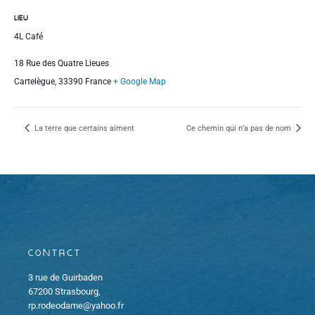
LIEU
4L Café
18 Rue des Quatre Lieues
Cartelègue
,
33390
France
+ Google Map
La terre que certains aiment
Ce chemin qui n’a pas de nom
Contact
3 rue de Guirbaden
67200 Strasbourg,
rp.rodeodame@yahoo.fr