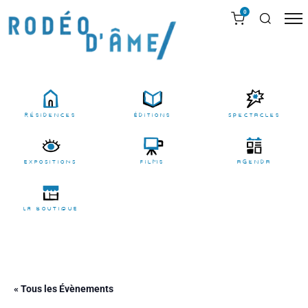
0
résidences
Éditions
Spectacles
EXPOSITIONS
films
agenda
LA BOUTIQUE
« Tous les Évènements