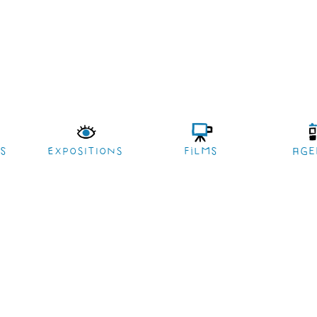
es
EXPOSITIONS
films
age