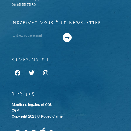
e
06 65 55 75 30
e
t
m
m
i
inscrivez-vous à la newsletter
e
e
o
n
n
n
t
t
d
suivez-nous !
s
e
v
À propos
u
Mentions légales et CGU
e
CGV
Copyright 2023 © Rodéo d’âme
s