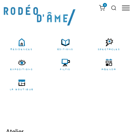
0
résidences
Éditions
Spectacles
EXPOSITIONS
films
agenda
LA BOUTIQUE
Atelier