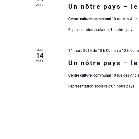
o
é
è
Un nôtre pays – le
2019
.
n
n
Centre culturel communal
10 rue des Ancie
d
Représentation scolaire d'Un nôtre pays.
e
e
m
MAR
14 mars 2019 de 10 h 00 min
à
12 h 00 m
14
v
e
Un nôtre pays – le
2019
u
n
Centre culturel communal
10 rue des Ancie
e
Représentation scolaire d'Un nôtre pays.
t
s
s
É
v