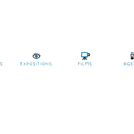
es
EXPOSITIONS
films
age