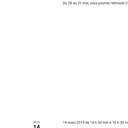
e
c
Du 28 au 31 mai, vous pourrez retrouver Cl
n
d
h
a
t
e
t
d
r
e
É
n
.
v
r
è
a
n
i
e
v
m
e
e
i
n
r
t
s
g
p
d
a
a
r
e
m
t
o
É
t
i
-
v
c
MAR
14 mars 2019 de 14 h 30 min
à
16 h 30 m
14
l