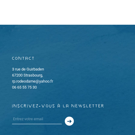
m
m
i
e
e
o
n
n
n
t
t
d
Contact
s
e
3 rue de Guirbaden
67200 Strasbourg,
v
rp.rodeodame@yahoo.fr
06 65 55 75 30
u
e
inscrivez-vous à la newsletter
s
É