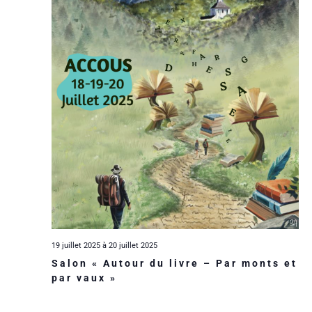
n
a
i
e
t
d
e
e
e
.
e
r
t
v
u
d
n
e
e
a
s
É
v
É
v
i
v
è
g
è
19 juillet 2025
à
20 juillet 2025
Salon « Autour du livre – Par monts et
n
a
n
par vaux »
e
e
t