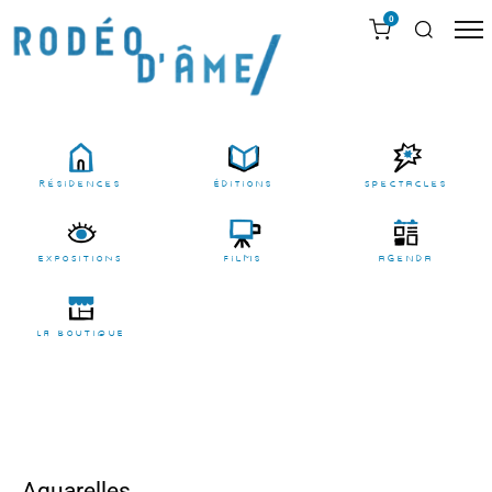
0
résidences
Éditions
Spectacles
EXPOSITIONS
films
agenda
LA BOUTIQUE
Aquarelles