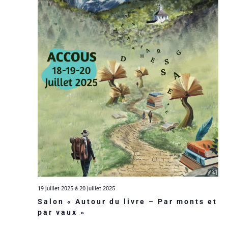
r
h
d
n
a
i
e
t
d
e
e
e
.
e
r
t
v
u
d
n
e
e
a
s
É
v
É
v
i
v
è
g
è
19 juillet 2025
à
20 juillet 2025
Salon « Autour du livre – Par monts et
n
a
n
par vaux »