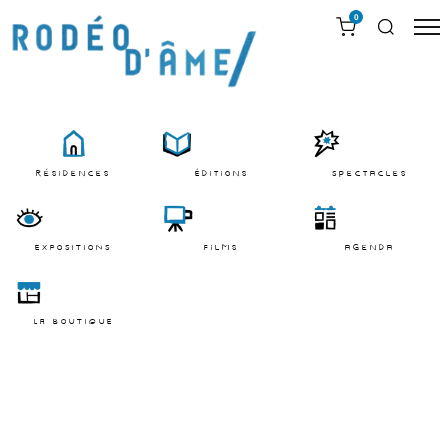
0
résidences
Éditions
Spectacles
EXPOSITIONS
films
agenda
LA BOUTIQUE