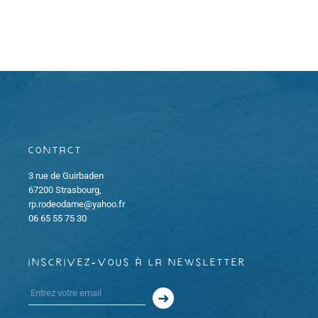
e
e
t
m
m
i
e
e
o
n
n
n
t
t
d
Contact
s
e
3 rue de Guirbaden
67200 Strasbourg,
v
rp.rodeodame@yahoo.fr
06 65 55 75 30
u
e
inscrivez-vous à la newsletter
s