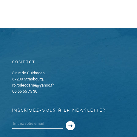
o
e
h
d
n
a
e
t
d
e
e
.
e
t
v
Contact
u
n
3 rue de Guirbaden
e
a
67200 Strasbourg,
rp.rodeodame@yahoo.fr
s
v
06 65 55 75 30
É
i
v
inscrivez-vous à la newsletter
g
è
a
n