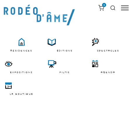
0
résidences
Éditions
Spectacles
EXPOSITIONS
films
agenda
LA BOUTIQUE