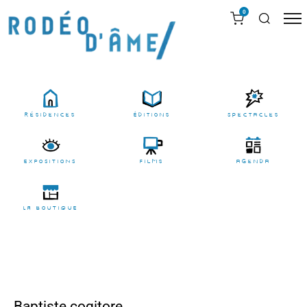
0
résidences
Éditions
Spectacles
EXPOSITIONS
films
agenda
LA BOUTIQUE
Baptiste cogitore