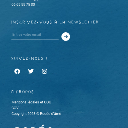
e
06 65 55 75 30
e
t
m
m
i
inscrivez-vous à la newsletter
e
e
o
n
n
n
t
t
d
suivez-nous !
s
e
v
À propos
u
Mentions légales et CGU
e
CGV
Copyright 2023 © Rodéo d’âme
s