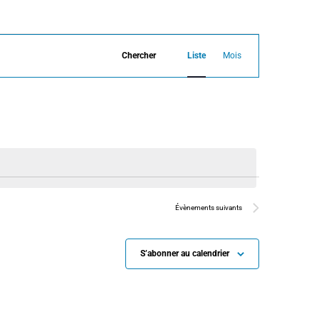
N
Chercher
Liste
Mois
a
v
i
g
a
t
Évènements
suivants
i
S’abonner au calendrier
o
n
d