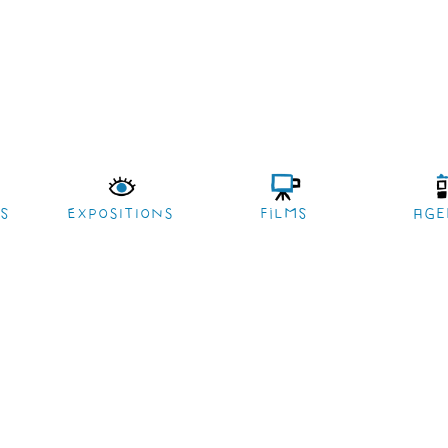
es
EXPOSITIONS
films
age