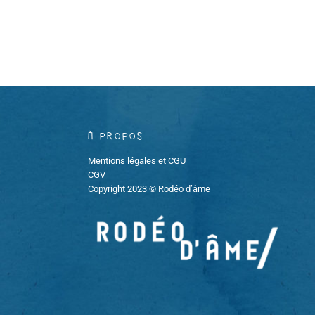
e
v
u
e
s
À propos
É
Mentions légales et CGU
CGV
v
Copyright 2023 © Rodéo d’âme
è
n
e
m