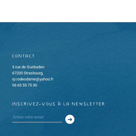
o
e
h
d
n
a
e
t
d
e
e
.
e
t
v
Contact
u
n
3 rue de Guirbaden
e
a
67200 Strasbourg,
rp.rodeodame@yahoo.fr
s
v
06 65 55 75 30
É
i
v
inscrivez-vous à la newsletter
g
è
a
n