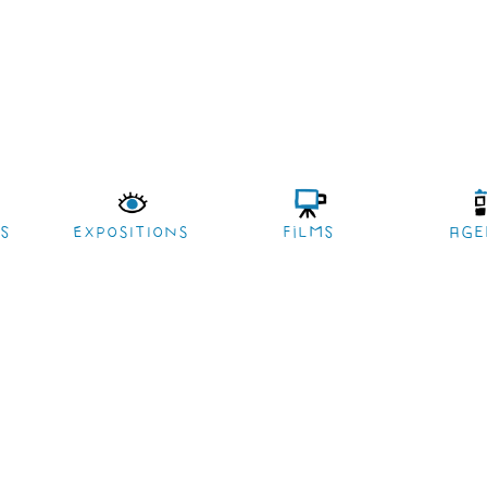
es
EXPOSITIONS
films
age