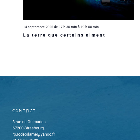
n
a
i
e
t
d
e
e
e
.
e
14 septembre 2025 de 17 h 30 min
à
19 h 00 min
La terre que certains aiment
r
t
v
u
d
n
e
e
a
s
É
v
É
v
i
v
è
g
è
Contact
n
a
n
3 rue de Guirbaden
67200 Strasbourg,
e
rp.rodeodame@yahoo.fr
e
t