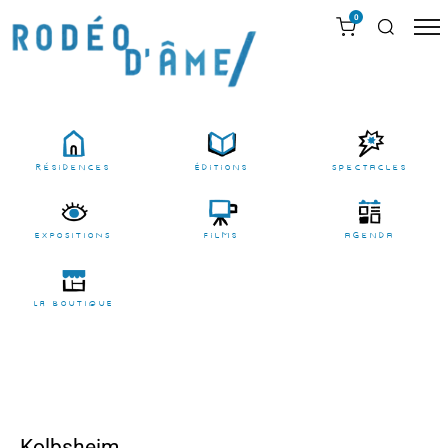
0
résidences
Éditions
Spectacles
EXPOSITIONS
films
agenda
LA BOUTIQUE
Kolbsheim