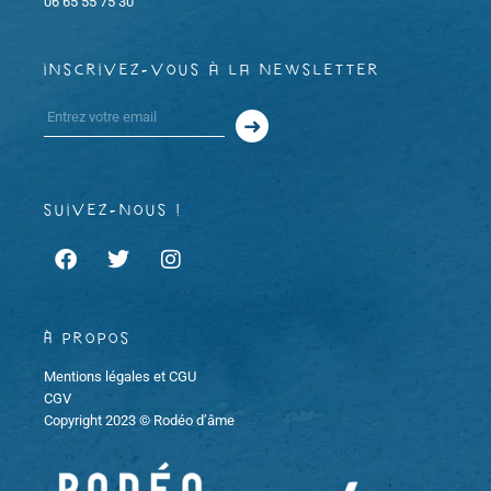
06 65 55 75 30
m
m
i
e
inscrivez-vous à la newsletter
e
o
n
n
n
t
t
d
suivez-nous !
s
e
v
u
À propos
e
Mentions légales et CGU
CGV
Copyright 2023 © Rodéo d’âme
s
É