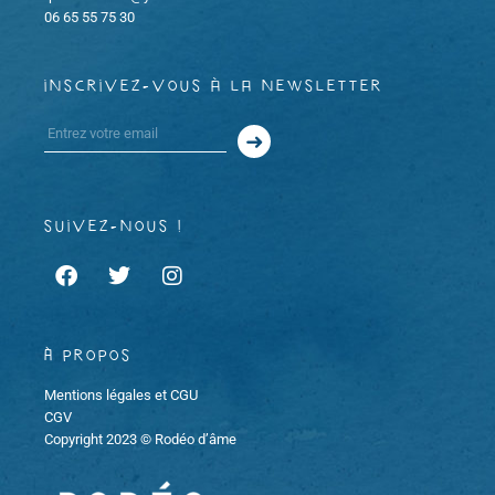
e
06 65 55 75 30
e
t
m
m
i
inscrivez-vous à la newsletter
e
e
o
n
n
n
t
t
d
suivez-nous !
s
e
v
À propos
u
Mentions légales et CGU
e
CGV
Copyright 2023 © Rodéo d’âme
s