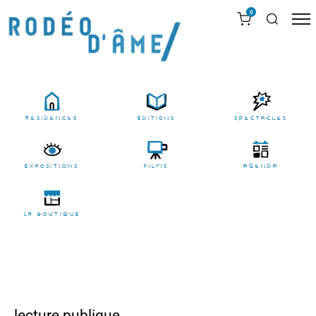
0
résidences
Éditions
Spectacles
EXPOSITIONS
films
agenda
LA BOUTIQUE
lecture publique