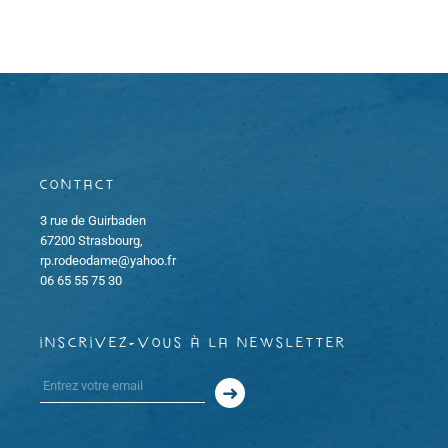
o
e
h
d
n
a
e
t
d
e
e
.
e
t
v
Contact
u
n
3 rue de Guirbaden
e
a
67200 Strasbourg,
rp.rodeodame@yahoo.fr
s
v
06 65 55 75 30
É
i
v
inscrivez-vous à la newsletter
g
è
a
n