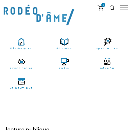
0
résidences
Éditions
Spectacles
EXPOSITIONS
films
agenda
LA BOUTIQUE
lecture publique